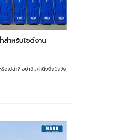
งน้ำสำหรับไซต์งาน
หรือเปล่า? อย่าลืมคำนึงถึงปัจจัย