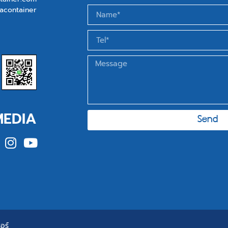
acontainer
MEDIA
Send
อร์